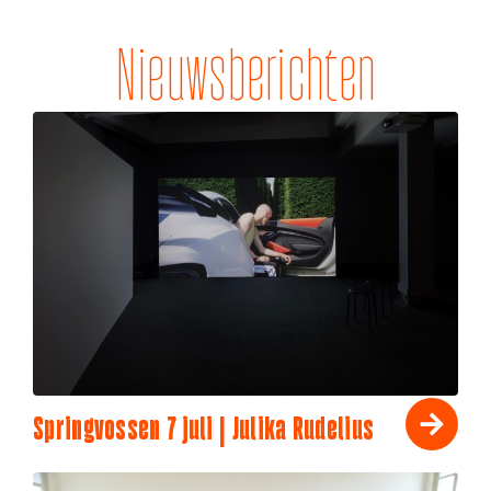
Nieuwsberichten
Springvossen 7 juli | Julika Rudelius