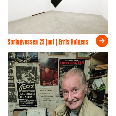
Springvossen 23 juni | Erris Huigens