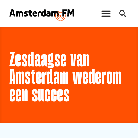
Zesdaagse van
Amsterdam wederom
een succes