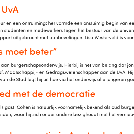
 UvA
ur en een ontruiming: het vormde een onstuimig begin van e
van studenten en medewerkers tegen het bestuur van de unive
port uitgebracht met aanbevelingen. Lisa Westerveld is voorz
s moet beter”
an burgerschapsonderwijs. Hierbij is het van belang dat jong
hof, Maatschappij- en Gedragswetenschapper aan de UvA. Hij 
an de Stad legt hij uit hoe via het onderwijs alle jongeren go
oed met de democratie
s gast. Cohen is natuurlijk voornamelijk bekend als oud bu
 Leiden, waar hij zich onder andere bezighoudt met het verni