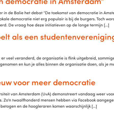
an democratie in Amsterdam”
in de Balie het debat “De toekomst van democratie in Amste
kale democratie niet erg populair is bij de burgers. Toch wo
rd. De vraag hoe deze initiatieven op de lange termijn […]
voelt als een studentenverenigin
is er veel veranderd, de organisatie is flink uitgebreid, sommi
 genomen en kun je alles binnen de organisatie doen, als je m
euw voor meer democratie
rsiteit van Amsterdam (UvA) demonstreert vandaag weer voo
pus. Zo'n twaalfhonderd mensen hebben via Facebook aangeg
 betogen en de hoogleraren komen waarschijnlijk […]