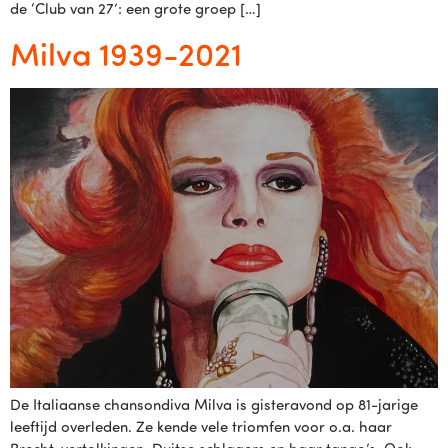
de ‘Club van 27’: een grote groep […]
Milva 1939-2021
De Italiaanse chansondiva Milva is gisteravond op 81-jarige
leeftijd overleden. Ze kende vele triomfen voor o.a. haar